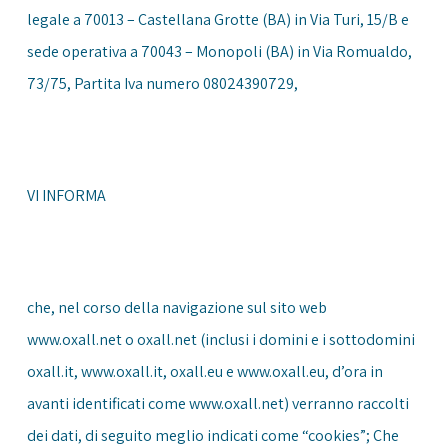
legale a 70013 – Castellana Grotte (BA) in Via Turi, 15/B e
sede operativa a 70043 – Monopoli (BA) in Via Romualdo,
73/75, Partita Iva numero 08024390729,
VI INFORMA
che, nel corso della navigazione sul sito web
www.oxall.net
o
oxall.net
(inclusi i domini e i sottodomini
oxall.it,
www.oxall.it
, oxall.eu e
www.oxall.eu
, d’ora in
avanti identificati come www.oxall.net) verranno raccolti
dei dati, di seguito meglio indicati come “cookies”; Che